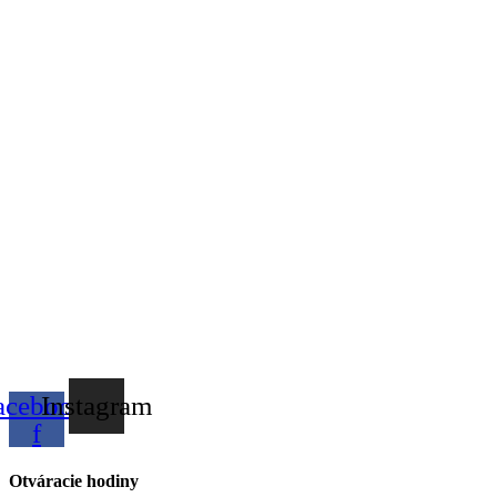
acebook-
Instagram
f
Otváracie hodiny