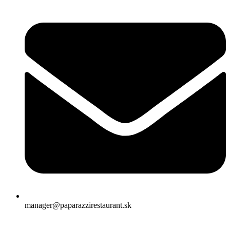
manager@paparazzirestaurant.sk