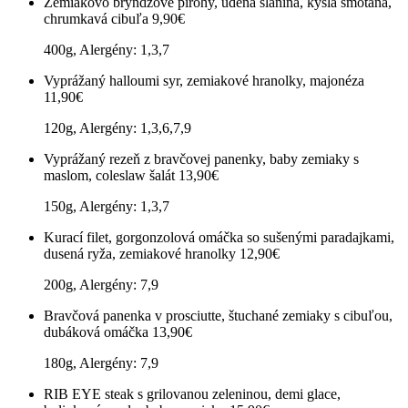
Zemiakovo bryndzové pirohy, údená slanina, kyslá smotana,
chrumkavá cibuľa
9,90€
400g, Alergény: 1,3,7
Vyprážaný halloumi syr, zemiakové hranolky, majonéza
11,90€
120g, Alergény: 1,3,6,7,9
Vyprážaný rezeň z bravčovej panenky, baby zemiaky s
maslom, coleslaw šalát
13,90€
150g, Alergény: 1,3,7
Kurací filet, gorgonzolová omáčka so sušenými paradajkami,
dusená ryža, zemiakové hranolky
12,90€
200g, Alergény: 7,9
Bravčová panenka v prosciutte, štuchané zemiaky s cibuľou,
dubáková omáčka
13,90€
180g, Alergény: 7,9
RIB EYE steak s grilovanou zeleninou, demi glace,